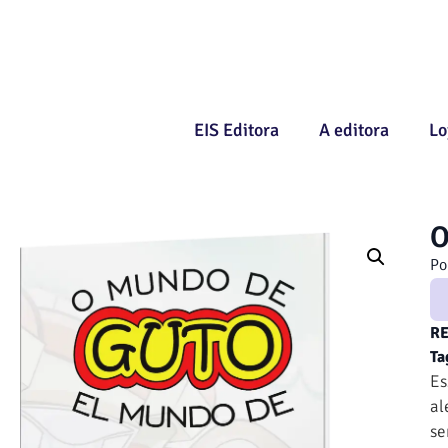
EIS Editora
A editora
Lo
O
Po
R
Ta
Es
al
se