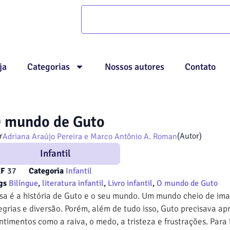
ja
Categorias
Nossos autores
Contato
 mundo de Guto
r
(Autor)
Adriana Araújo Pereira e Marco Antônio A. Roman
Infantil
EF
37
Categoria
Infantil
gs
Bilíngue
,
literatura infantil
,
Livro infantil
,
O mundo de Guto
sa é a história de Guto e o seu mundo. Um mundo cheio de ima
egrias e diversão. Porém, além de tudo isso, Guto precisava ap
ntimentos como a raiva, o medo, a tristeza e frustrações. Para 