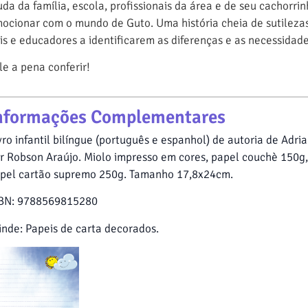
uda da família, escola, profissionais da área e de seu cachorrin
ocionar com o mundo de Guto. Uma história cheia de sutilezas
is e educadores a identificarem as diferenças e as necessidad
le a pena conferir!
nformações Complementares
vro infantil bilíngue (português e espanhol) de autoria de Adri
r Robson Araújo. Miolo impresso em cores, papel couchè 150g
pel cartão supremo 250g. Tamanho 17,8x24cm.
BN: 9788569815280
inde: Papeis de carta decorados.