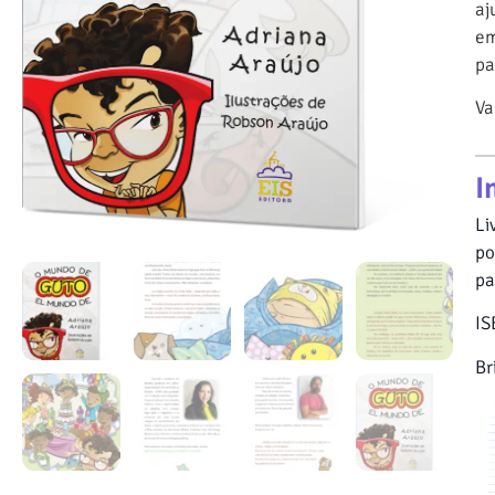
aj
em
pa
Va
I
Li
po
pa
IS
Br