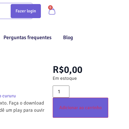
0
Fazer login
Perguntas frequentes
Blog
R$
0,00
Em estoque
po cururu
exto. Faça o download
Adicionar ao carrinho
 dê um play para ouvir