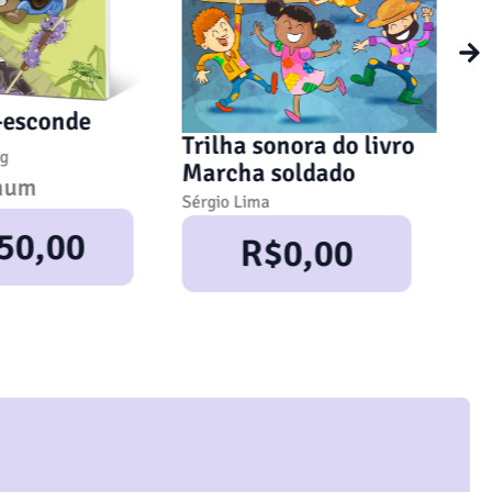
O c
-esconde
Trilha sonora do livro
Juss
ng
Marcha soldado
Ca
mum
Sérgio Lima
50,00
R$
0,00