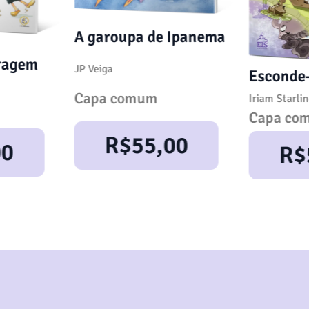
A garoupa de Ipanema
ragem
JP Veiga
Esconde
Capa comum
Iriam Starli
Capa co
R$
55,00
00
R$