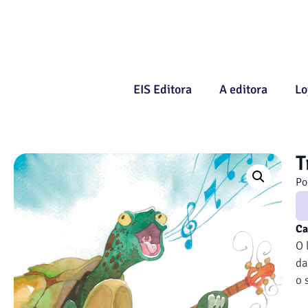
EIS Editora
A editora
Lo
T
Po
Ca
O 
da
o 