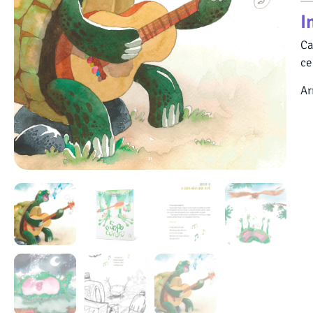
I
Ca
ce
Ar