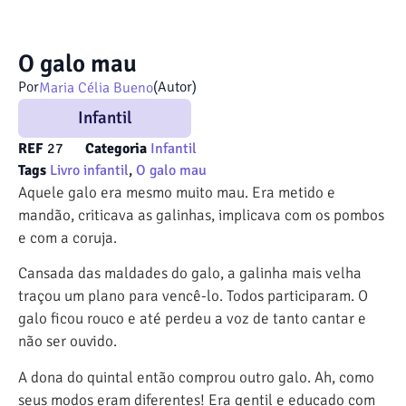
O galo mau
Por
(Autor)
Maria Célia Bueno
Infantil
REF
27
Categoria
Infantil
Tags
Livro infantil
,
O galo mau
Aquele galo era mesmo muito mau. Era metido e
mandão, criticava as galinhas, implicava com os pombos
e com a coruja.
Cansada das maldades do galo, a galinha mais velha
traçou um plano para vencê-lo. Todos participaram. O
galo ficou rouco e até perdeu a voz de tanto cantar e
não ser ouvido.
A dona do quintal então comprou outro galo. Ah, como
seus modos eram diferentes! Era gentil e educado com