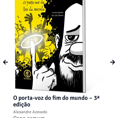
O porta-voz do fim do mundo – 3ª
Le
edição
ve
Alexandre Azevedo
Ale