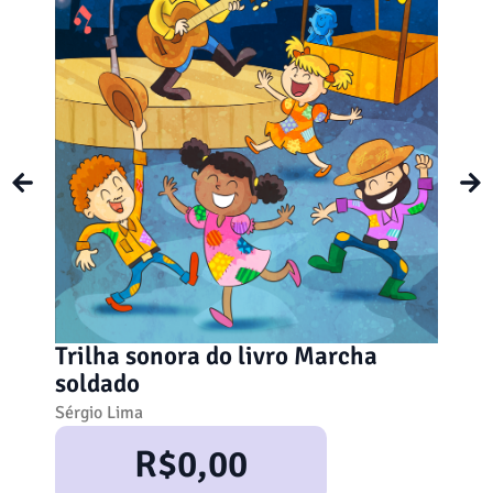
Lel
dif
Trilha sonora do livro Marcha
Josi
soldado
Ca
Sérgio Lima
R$
0,00